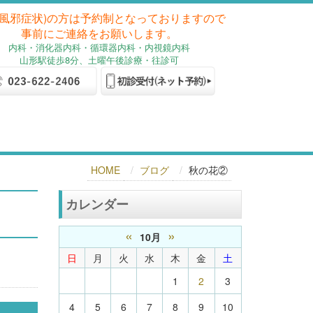
(風邪症状)の方は予約制となっておりますので
事前にご連絡をお願いします。
内科
・消化器内科
・循環器内科・内視鏡内科
山形駅徒歩8分、土曜午後診療・往診可
HOME
ブログ
秋の花②
カレンダー
«
»
10月
日
月
火
水
木
金
土
1
2
3
4
5
6
7
8
9
10