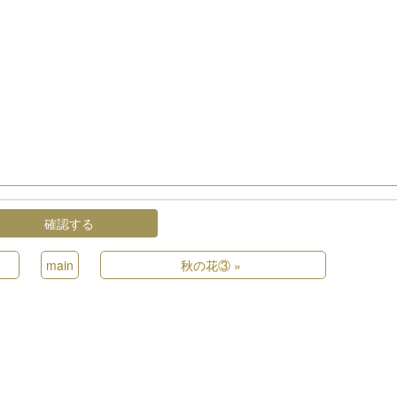
main
秋の花③
»