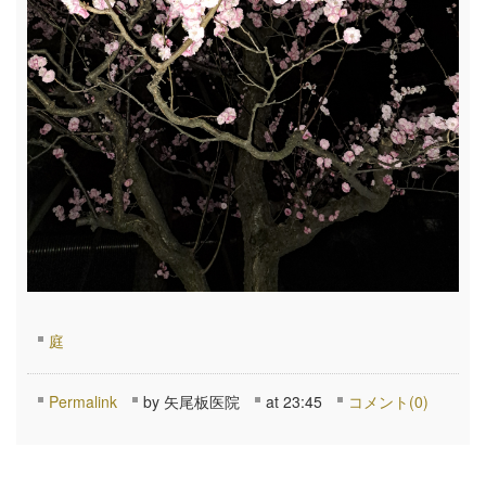
庭
Permalink
by 矢尾板医院
at 23:45
コメント(0)