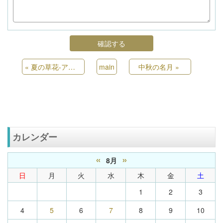
«
夏の草花-アキノキリンソウとかき氷展
main
中秋の名月
»
カレンダー
«
»
8月
日
月
火
水
木
金
土
1
2
3
4
5
6
7
8
9
10