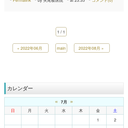
Permalink
by 矢尾板医院
at 23:35
コメント(0)
1 / 1
«
2022年06月
main
2022年08月
»
カレンダー
«
»
7月
日
月
火
水
木
金
土
1
2