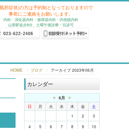
(風邪症状)の方は予約制となっておりますので
事前にご連絡をお願いします。
内科
・消化器内科
・循環器内科・内視鏡内科
山形駅徒歩8分、土曜午後診療・往診可
HOME
ブログ
アーカイブ 2023年06月
カレンダー
«
»
6月
日
月
火
水
木
金
土
1
2
3
4
5
6
7
8
9
10