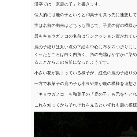
漢字では「京鹿の子」と書きます。
個人的には鹿の子というと和菓子を真っ先に連想して
実は名前の由来はどちらも同じで、子鹿の背の模様か
最もキョウガノコの名前はワンクッション置かれてい
鹿の子絞りは丸い点の下絵を中心に布を四つ折りにし
くったところは白く四角く、角の先端はかすかに染め
ることからこの名前になったようです。
小さい花が集まっている様子が、紅色の鹿の子絞りの
一方で和菓子の鹿の子も小豆や栗が鹿の模様を連想さ
「キョウガノコ」も和菓子の「鹿の子」も元をたどれ
これを知ってからそれぞれを見るといずれも鹿の模様