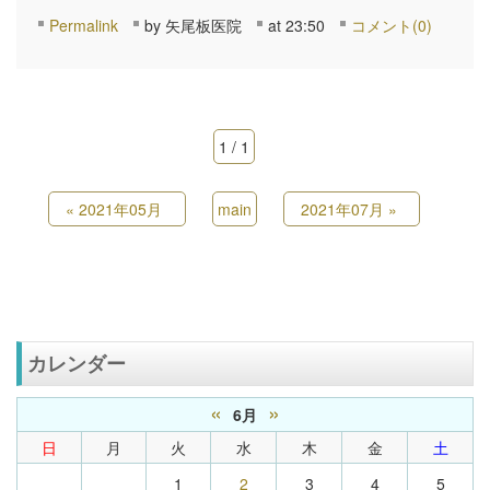
Permalink
by 矢尾板医院
at 23:50
コメント(0)
1 / 1
«
2021年05月
main
2021年07月
»
カレンダー
«
»
6月
日
月
火
水
木
金
土
1
2
3
4
5