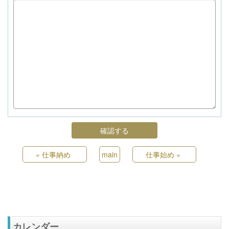
«
仕事納め
main
仕事始め
»
カレンダー