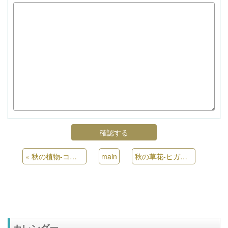
«
秋の植物-コムラサキ
main
秋の草花-ヒガンバナ
»
カレンダー