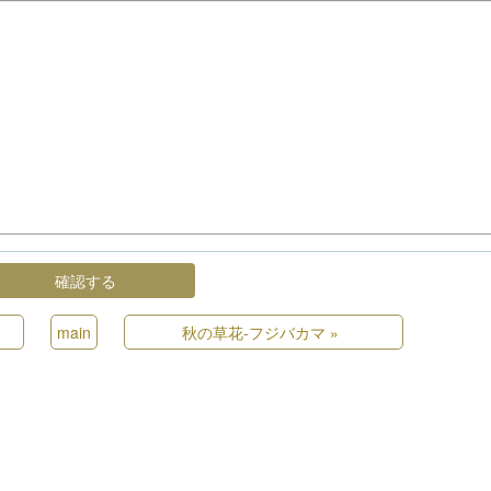
main
秋の草花-フジバカマ
»