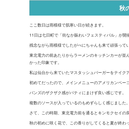
秋
ここ数日は雨模様で肌寒い日が続きます。
11日は七日町で「街なか賑わいフェスティバル」が開
残念ながら雨模様でしたがべにちゃんも来て頑張って
東北電力の前あたりからラーメンのキッチンカーが並
かった印象です。
私は仙台から来ていたマスタッシュバーガーをテイク
初めてだったので、メインメニューのアメリカンベー
パンズのザクザク感がパティにまけず良い感じです。
複数のソースが入っているのもめずらしく感じました
さて、この時期、東北電力前を通るとキンモクセイの
秋の初めに咲く花で、この香りがしてくると夏が終わ