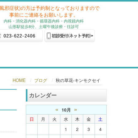
(風邪症状)の方は予約制となっておりますので
事前にご連絡をお願いします。
内科
・消化器内科
・循環器内科・内視鏡内科
山形駅徒歩8分、土曜午後診療・往診可
HOME
ブログ
秋の草花-キンモクセイ
カレンダー
«
»
10月
日
月
火
水
木
金
土
1
2
3
4