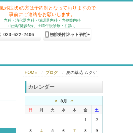
(風邪症状)の方は予約制となっておりますので
事前にご連絡をお願いします。
内科
・消化器内科
・循環器内科・内視鏡内科
山形駅徒歩8分、土曜午後診療・往診可
HOME
ブログ
夏の草花-ムクゲ
カレンダー
«
»
8月
日
月
火
水
木
金
土
1
2
3
4
5
6
7
8
9