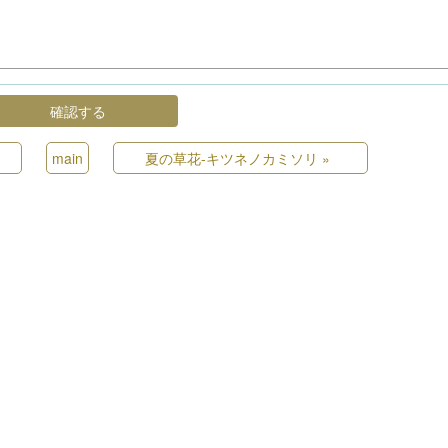
main
夏の草花-キツネノカミソリ
»