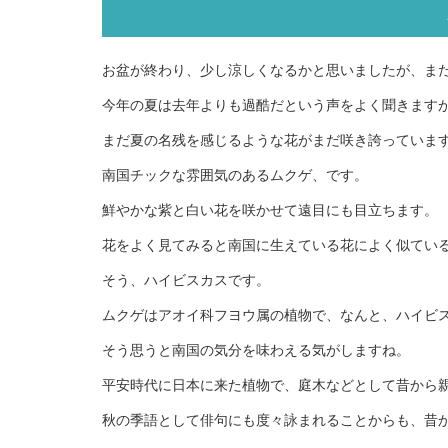
お盆が終わり、少し涼しくなるかと思いましたが、ま
今年の夏は去年よりも過酷だという声をよく聞きます
まだ夏の名残を感じるような花がまだ咲き誇っていま
南国チックな雰囲気のあるムクゲ、です。
鮮やかな紫と白い花を咲かせて遠目にも目立ちます。
花をよく見てみると南国に生えている花によく似てい
そう、ハイビスカスです。
ムクゲはアオイ科フヨウ属の植物で、なんと、ハイビ
そう思うと南国の気分を味わえる気がしますね。
平安時代に日本に来た植物で、庭木などとして昔から
秋の季語として俳句にも度々詠まれることからも、昔