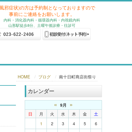
(風邪症状)の方は予約制となっておりますので
事前にご連絡をお願いします。
内科
・消化器内科
・循環器内科・内視鏡内科
山形駅徒歩8分、土曜午後診療・往診可
HOME
ブログ
南十日町商店街祭り
カレンダー
«
»
9月
日
月
火
水
木
金
土
1
2
3
4
5
6